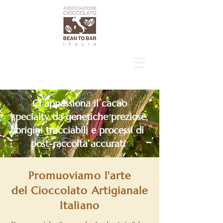
Ci appassiona il cacao
specialty da genetiche preziose,
origini tracciabili e processi di
post-raccolta accurati
Promuoviamo l'arte
del Cioccolato Artigianale
Italiano