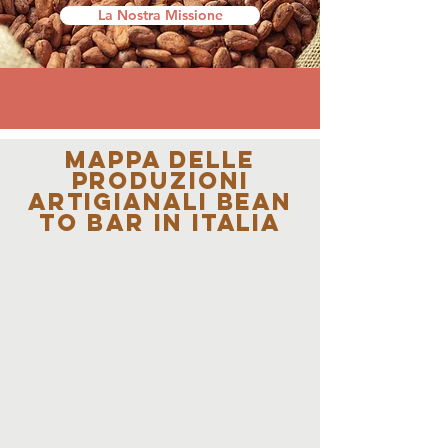
La Nostra Missione
Contattaci
Mappa deLLE
PRODUZIONI
ARTIGIANALI Bean
To Bar in ITALIA