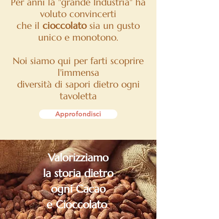
Per anni la "grande Industria" ha
voluto convincerti
che il
cioccolato
sia un gusto
unico e monotono.
Noi siamo qui per farti scoprire
l'immensa
ASSOCIATI OGGI
diversità
di sapori dietro ogni
Sei un appassionato/a del
tavoletta
cioccolato Bean to Bar e
Approfondisci
vuoi sentirti parte di una
community attiva e
collaborativa?
Valorizziamo
la storia dietro
Unisciti a noi!
ogni Cacao
e Cioccolato